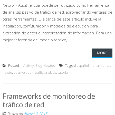
Network Audit) el cual puede ser utilizado como herramienta
de análisis pasivo de tráfico de red, aprovechando ventajas de
otras herramientas. El alcance de este artículo incluye la
instalación, configuración y modelos de ejecución para
extracción de datos e interpretación de información. Para una
mejor referencia del modelo teórico, ...
MORE
Posted in
Activity
,
Blog
,
Howtos
Tagged
español
,
herramientas
,
howto
,
passive audit
,
traffic analysis
,
tutorial
Frameworks de monitoreo de
tráfico de red
Posted on
August 2, 2015